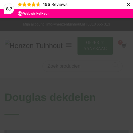
×
155
Reviews
8,7
Mijn account |
info@henzentuinhout.nl |
0318 655 313
OFFERTE
AANVRAAG
Douglas dekdelen