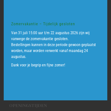
6745 XA De Klomp
Zomervakantie – Tijdelijk gesloten
ONZE BEZORGSERVICE
Van 31 juli 15:00 uur t/m 22 augustus 2026 zijn wij
Geen zin om uw producten af te halen? Maak gebruik van onze
vanwege de zomervakantie gesloten.
Bestellingen kunnen in deze periode gewoon geplaatst
bezorgservice
,
wel zo handig. Wilt u hier meer informatie over?
worden, maar worden verwerkt vanaf maandag 24
Neem dan contact met ons op via
0318 655 313
augustus.
GEEF ONS FEEDBACK!
Dank voor je begrip en fijne zomer!
Wij streven altijd naar verbetering! Heeft u suggesties voor de
verbetering van onze website/webshop? Laat het ons weten.
GEEF FEEDBACK
OPENINGSTIJDEN