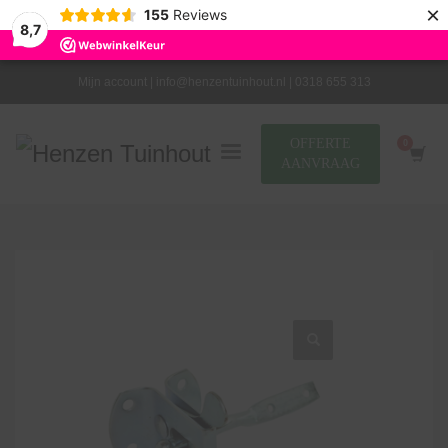
×
155
Reviews
8,7
Mijn account |
info@henzentuinhout.nl |
0318 655 313
OFFERTE
AANVRAAG