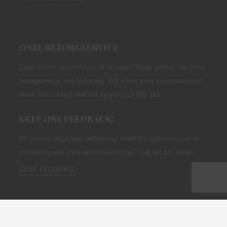
ONZE BEZORGSERVICE
Geen zin om uw producten af te halen? Maak gebruik van onze
bezorgservice
,
wel zo handig. Wilt u hier meer informatie over?
Neem dan contact met ons op via
0318 655 313
GEEF ONS FEEDBACK!
Wij streven altijd naar verbetering! Heeft u suggesties voor de
verbetering van onze website/webshop? Laat het ons weten.
GEEF FEEDBACK
OPENINGSTIJDEN
maandag
08:00–12:00,
12:30–17:00