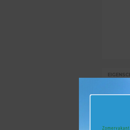
EIGENSC
EXTRA
Diam
Gewi
Zomervakanti