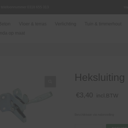
ia telefoonnummer 0318 655 313
Mi
Beton
Vloer & terras
Verlichting
Tuin & timmerhout
nda op maat
Heksluiting
€
3,40
incl.BTW
Beschikbaar via nabestelling
Heksluiting