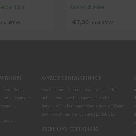
rendel 43cm
Boerenklinkstel
€
7,80
incl.BTW
incl.BTW
HOWROOM
ONZE BEZORGSERVICE
n in de Klomp
Geen zin om uw producten af te halen? Maak
Laat u inspireren
gebruik van onze
bezorgservice
,
wel zo
d
utcentrum.
handig. Wilt u hier meer informatie over? Neem
w
dan contact met ons op via
0318 655 313
d
it adres:
v
GEEF ONS FEEDBACK!
z