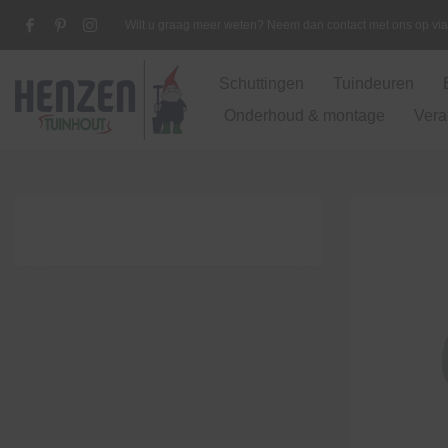
Wilt u graag meer weten? Neem dan contact met ons op v
Schuttingen
Tuindeuren
Onderhoud & montage
Vera