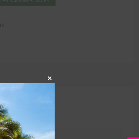
GEN AAN WINKELWAGEN
00
Close
this
module