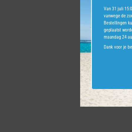
Van 31 juli 15:
vanwege de zom
Bestellingen k
geplaatst word
maandag 24 au
GEREL
Dank voor je be