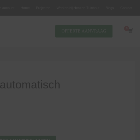
jn account
Home
Projecten
Werken bij Henzen Tuinhout
Blogs
Contact
OFFERTE AANVRAAG
 automatisch