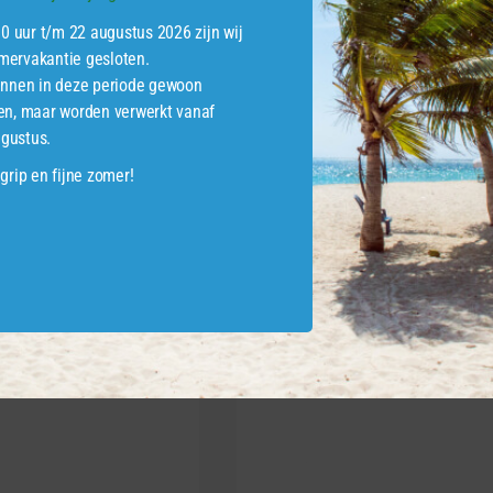
00 uur t/m 22 augustus 2026 zijn wij
ervakantie gesloten.
unnen in deze periode gewoon
en, maar worden verwerkt vanaf
gustus.
ATEERDE PRODUCTEN
grip en fijne zomer!