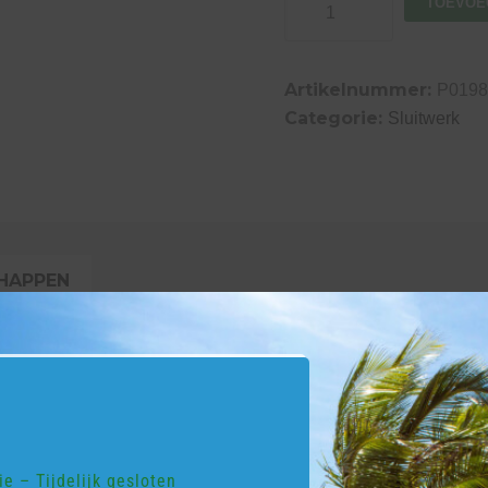
TOEVOE
automatisch
aantal
Artikelnummer:
P0198
Categorie:
Sluitwerk
HAPPEN
 INFORMATIE
eter
Ø 8 mm
cht
0,148 kg
e – Tijdelijk gesloten