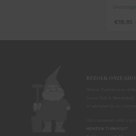
Overslagg
€
18,95
BEZOEK ONZE S
Henzen Tuinhout is te vinde
(tussen Ede & Veenendaal). 
en adviseren bij ons tuinho
Onze showroom vindt u op d
HENZEN TUINHOUT