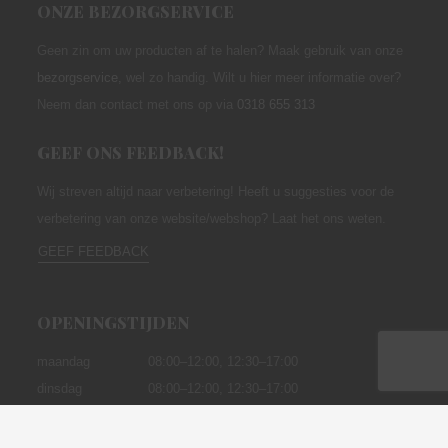
ONZE BEZORGSERVICE
Geen zin om uw producten af te halen? Maak gebruik van onze
bezorgservice
,
wel zo handig. Wilt u hier meer informatie over?
Neem dan contact met ons op via
0318 655 313
GEEF ONS FEEDBACK!
Wij streven altijd naar verbetering! Heeft u suggesties voor de
verbetering van onze website/webshop? Laat het ons weten.
GEEF FEEDBACK
OPENINGSTIJDEN
maandag
08:00–12:00,
12:30–17:00
dinsdag
08:00–12:00, 12:30–17:00
woensdag
08:00–12:00, 12:30–17:00
donderdag
08:00–12:00, 12:30–17:00