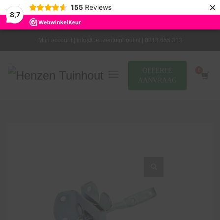
×
155
Reviews
8,7
Mijn account |
info@henzentuinhout.nl |
0318 655 313
OFFERTE
AANVRAAG