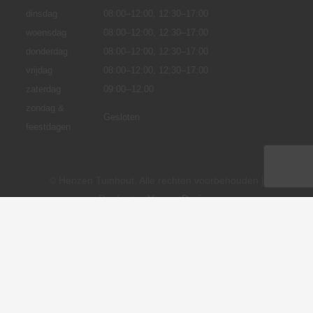
dinsdag
08:00–12:00, 12:30–17:00
woensdag
08:00–12:00, 12:30–17:00
donderdag
08:00–12:00, 12:30–17:00
vrijdag
08:00–12:00, 12:30–17:00
zaterdag
09:00--12:00
zondag &
Gesloten
feestdagen
© Henzen Tuinhout, Alle rechten voorbehouden |
Realisatie:
HenzenDesign
.
Algemene voorwaarden
Privacybeleid
Cookie instellingen
Disclaimer
Levertijd en verzendkosten
Betaalmethodes