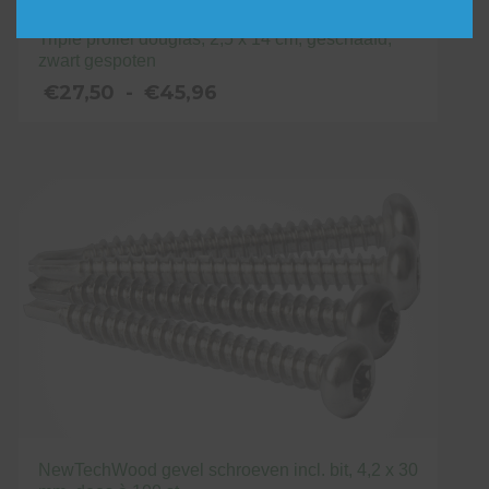
Triple profiel douglas, 2,5 x 14 cm, geschaafd,
zwart gespoten
Prijsklasse:
€
27,50
-
€
45,96
€27,50
tot
Dit
€45,96
product
heeft
meerdere
variaties.
Deze
optie
kan
gekozen
worden
op
de
NewTechWood gevel schroeven incl. bit, 4,2 x 30
productpagina