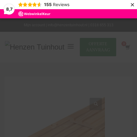
×
155
Reviews
8,7
Mijn account |
info@henzentuinhout.nl |
0318 655 313
OFFERTE
AANVRAAG