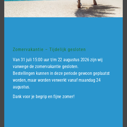
Triple profiel Red Class, 2,2 x 14 cm, geschaafd,
geïmpregneerd
Prijsklasse:
€
9,95
-
€
16,95
€9,95
tot
Dit
€16,95
product
Zomervakantie – Tijdelijk gesloten
heeft
meerdere
Van 31 juli 15:00 uur t/m 22 augustus 2026 zijn wij
variaties.
vanwege de zomervakantie gesloten.
Deze
Bestellingen kunnen in deze periode gewoon geplaatst
worden, maar worden verwerkt vanaf maandag 24
optie
augustus.
kan
gekozen
Dank voor je begrip en fijne zomer!
worden
op
de
productpagina