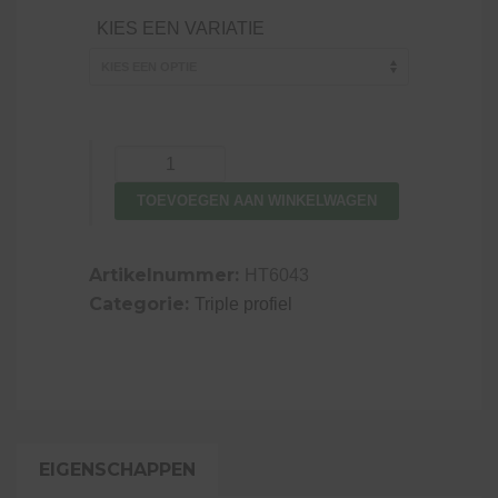
tot
KIES EEN VARIATIE
€17,94
Triple
profiel
TOEVOEGEN AAN WINKELWAGEN
douglas,
1,9
x
Artikelnummer:
HT6043
13
Categorie:
Triple profiel
cm,
geschaafd,
onbehandeld
aantal
EIGENSCHAPPEN