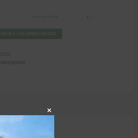
€17,25
tot
€28,85
VOEGEN AAN WINKELWAGEN
050C
nderplanken
Close
this
module