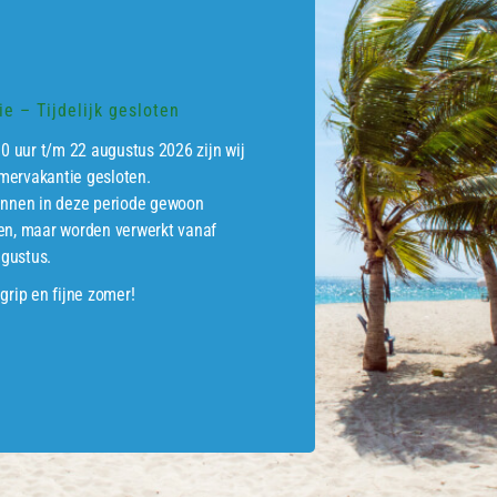
 dekdeel met een kopmaat van 2,4×13,8 cm. Geschaafd. Kleurloos 
zelf kunt kiezen welke kant u gebruikt.
e – Tijdelijk gesloten
hout kent veel positieve eigenschappen! Zo heeft het een lan
ing en een hoog percentage kernhout. Daarnaast wordt het na dro
00 uur t/m 22 augustus 2026 zijn wij
lijk te bewerken en zal het hout later sterker/harder worden. H
ervakantie gesloten.
r er veel minder scheurvormingen zullen ontstaan. Douglashout
unnen in deze periode gewoon
 en uitvallende kwasten voorkomen.
en, maar worden verwerkt vanaf
gustus.
n lange levensduur dient douglashout met grondcontact onder
grip en fijne zomer!
ATEERDE PRODUCTEN