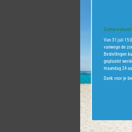
Douglas
zodat u 
Zomervakanti
Douglas
uitstral
Van 31 juli 15:
gemakke
vanwege de zom
waardoo
Bestellingen k
noesten
geplaatst word
maandag 24 au
Voor ee
Dank voor je be
GEREL