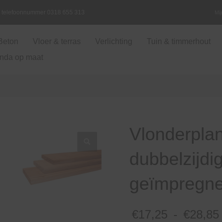
ia telefoonnummer 0318 655 313
Mi
Beton
Vloer & terras
Verlichting
Tuin & timmerhout
nda op maat
Vlonderplan
dubbelzijdig
geïmpregne
€
17,25
-
€
28,85