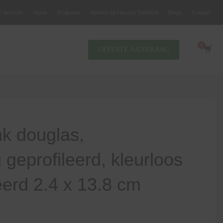
jn account
Home
Projecten
Werken bij Henzen Tuinhout
Blogs
Contact
OFFERTE AANVRAAG
k douglas,
 geprofileerd, kleurloos
erd 2.4 x 13.8 cm
Prijsklasse: