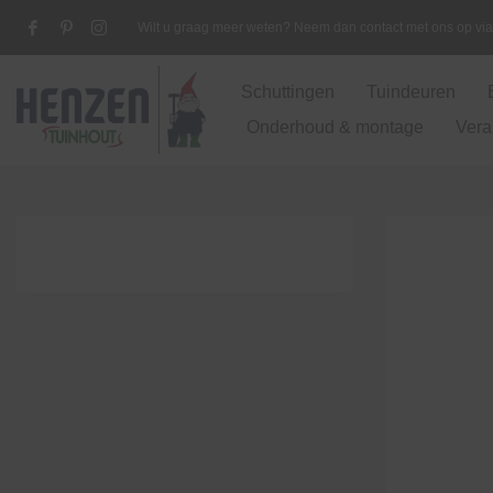
Wilt u graag meer weten? Neem dan contact met ons op v
Schuttingen
Tuindeuren
Onderhoud & montage
Vera