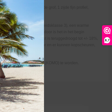
geïmpregneerd. 1 zijde grof, 1 zijde fijn profiel,
ge levensduur (duurzaamheidsklasse 3), een warme
ging steeds harder. Hierdoor is het in het begin
et geschaafde douglashout is teruggedroogd tot +/- 18%,
8,7
 heeft een grove structuur en er kunnen kopscheuren,
 hoge druk geïmpregneerd (KOMO) te worden.