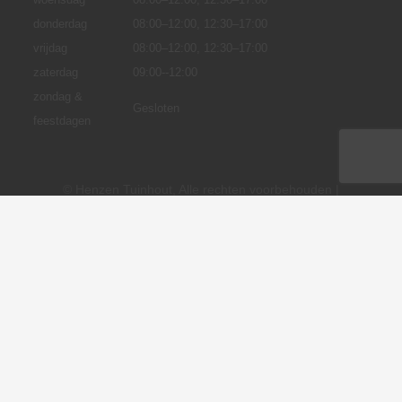
donderdag
08:00–12:00, 12:30–17:00
vrijdag
08:00–12:00, 12:30–17:00
zaterdag
09:00--12:00
zondag &
Gesloten
feestdagen
© Henzen Tuinhout, Alle rechten voorbehouden |
Realisatie:
HenzenDesign
.
Algemene voorwaarden
Privacybeleid
Cookie instellingen
Disclaimer
Levertijd en verzendkosten
Betaalmethodes
Garantie en klachten