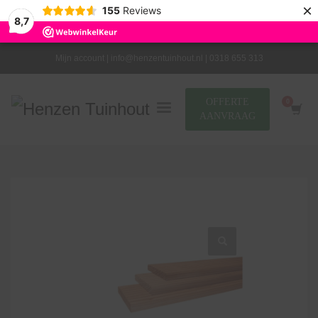
×
155
Reviews
8,7
Mijn account |
info@henzentuinhout.nl |
0318 655 313
OFFERTE
AANVRAAG