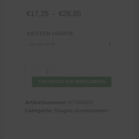
Prijsklasse:
€
17,25
-
€
28,85
€17,25
tot
KIES EEN VARIATIE
€28,85
Vlonderplank
douglas,
TOEVOEGEN AAN WINKELWAGEN
dubbelzijdig
geprofileerd,
kleurloos
Artikelnummer:
HTW6050C
geïmpregneerd
Categorie:
Douglas vlonderplanken
2.4
x
13.8