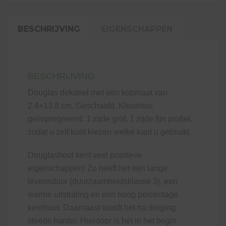
cm
aantal
BESCHRIJVING
EIGENSCHAPPEN
BESCHRIJVING
Douglas dekdeel met een kopmaat van
2,4×13,8 cm. Geschaafd. Kleurloos
geïmpregneerd. 1 zijde grof, 1 zijde fijn profiel,
zodat u zelf kunt kiezen welke kant u gebruikt.
Douglashout kent veel positieve
eigenschappen! Zo heeft het een lange
levensduur (duurzaamheidsklasse 3), een
warme uitstraling en een hoog percentage
kernhout. Daarnaast wordt het na droging
steeds harder. Hierdoor is het in het begin