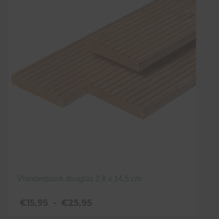
variaties.
Deze
optie
kan
gekozen
worden
op
de
productpagina
Vlonderplank douglas 2.8 x 14.5 cm
Prijsklasse:
€
15,95
-
€
25,95
€15,95