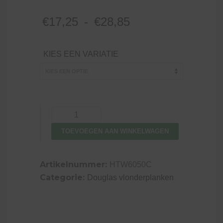
Prijsklasse:
€
17,25
-
€
28,85
€17,25
tot
KIES EEN VARIATIE
€28,85
Vlonderplank
douglas,
TOEVOEGEN AAN WINKELWAGEN
dubbelzijdig
geprofileerd,
kleurloos
Artikelnummer:
HTW6050C
geïmpregneerd
Categorie:
Douglas vlonderplanken
2.4
x
13.8