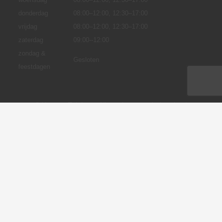
donderdag
08:00–12:00, 12:30–17:00
vrijdag
08:00–12:00, 12:30–17:00
zaterdag
09:00--12:00
zondag &
Gesloten
feestdagen
© Henzen Tuinhout, Alle rechten voorbehouden |
Realisatie:
HenzenDesign
.
Algemene voorwaarden
Privacybeleid
Cookie instellingen
Disclaimer
Levertijd en verzendkosten
Betaalmethodes
Garantie en klachten