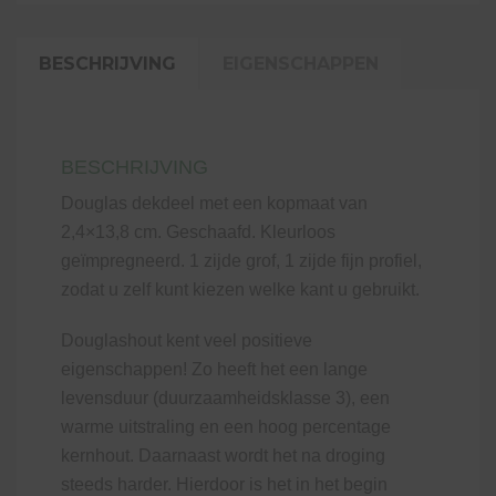
cm
aantal
BESCHRIJVING
EIGENSCHAPPEN
BESCHRIJVING
Douglas dekdeel met een kopmaat van
2,4×13,8 cm. Geschaafd. Kleurloos
geïmpregneerd. 1 zijde grof, 1 zijde fijn profiel,
zodat u zelf kunt kiezen welke kant u gebruikt.
Douglashout kent veel positieve
eigenschappen! Zo heeft het een lange
levensduur (duurzaamheidsklasse 3), een
warme uitstraling en een hoog percentage
kernhout. Daarnaast wordt het na droging
steeds harder. Hierdoor is het in het begin