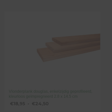
tot
Dit
€25,95
product
heeft
meerdere
variaties.
Deze
optie
kan
gekozen
worden
op
de
productpagina
Vlonderplank douglas, enkelzijdig geprofileerd,
kleurloos geïmpregneerd 2.8 x 14.5 cm
Prijsklasse:
€
18,95
-
€
24,50
€18,95