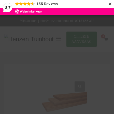
×
155
Reviews
8,7
Mijn account |
info@henzentuinhout.nl |
0318 655 313
OFFERTE
AANVRAAG