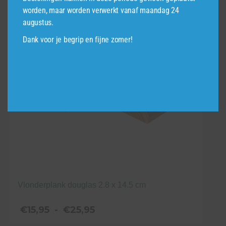
variaties.
worden, maar worden verwerkt vanaf maandag 24
Deze
augustus.
optie
Dank voor je begrip en fijne zomer!
kan
gekozen
worden
op
de
productpagina
Vlonderplank douglas 2.8 x 14.5 cm
Prijsklasse:
€
15,95
-
€
25,95
€15,95