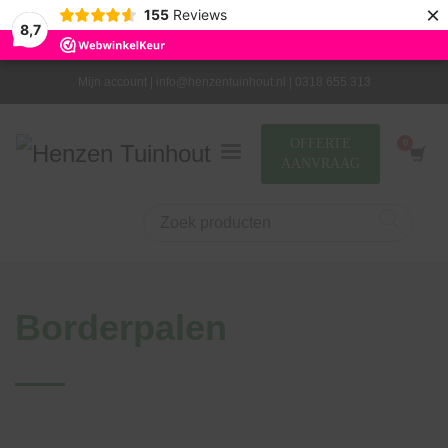
×
155
Reviews
8,7
Mijn account |
info@henzentuinhout.nl |
0318 655 313
OFFERTE
AANVRAAG
Borderpalen