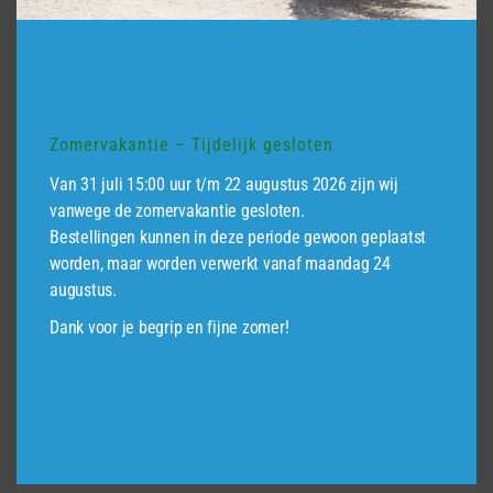
gekozen
worden
op
de
productpagina
Zomervakantie – Tijdelijk gesloten
Van 31 juli 15:00 uur t/m 22 augustus 2026 zijn wij
vanwege de zomervakantie gesloten.
Bestellingen kunnen in deze periode gewoon geplaatst
worden, maar worden verwerkt vanaf maandag 24
Borderpaal Hunze, zwart gecoat
augustus.
Dank voor je begrip en fijne zomer!
Prijsklasse:
€
57,95
-
€
66,95
€57,95
tot
Dit
€66,95
product
heeft
meerdere
variaties.