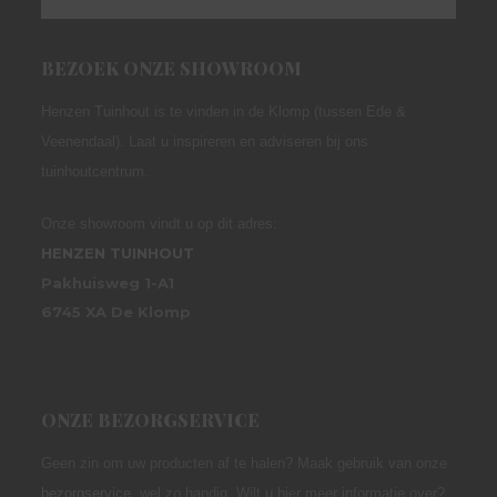
BEZOEK ONZE SHOWROOM
Henzen Tuinhout is te vinden in de Klomp (tussen Ede &
Veenendaal). Laat u inspireren en adviseren bij ons
tuinhoutcentrum.
Onze showroom vindt u op dit adres:
HENZEN TUINHOUT
Pakhuisweg 1-A1
6745 XA De Klomp
ONZE BEZORGSERVICE
Geen zin om uw producten af te halen? Maak gebruik van onze
bezorgservice
,
wel zo handig. Wilt u hier meer informatie over?