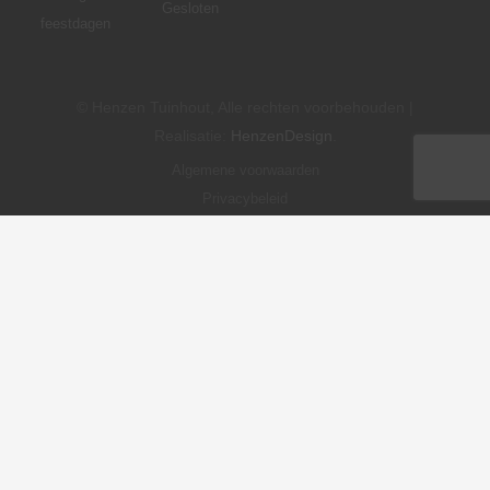
Gesloten
feestdagen
© Henzen Tuinhout, Alle rechten voorbehouden |
Realisatie:
HenzenDesign
.
Algemene voorwaarden
Privacybeleid
Cookie instellingen
Disclaimer
Levertijd en verzendkosten
Betaalmethodes
Garantie en klachten
Retourneren en annuleren
Formulier herroeping
Eigenschappen van de materialen
Sitemap