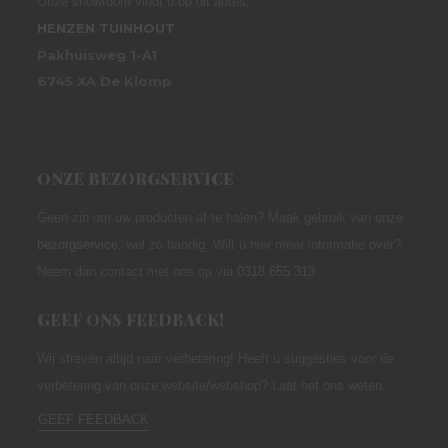
Onze showroom vindt u op dit adres:
HENZEN TUINHOUT
Pakhuisweg 1-A1
6745 XA De Klomp
ONZE BEZORGSERVICE
Geen zin om uw producten af te halen? Maak gebruik van onze
bezorgservice
,
wel zo handig. Wilt u hier meer informatie over?
Neem dan contact met ons op via
0318 655 313
GEEF ONS FEEDBACK!
Wij streven altijd naar verbetering! Heeft u suggesties voor de
verbetering van onze website/webshop? Laat het ons weten.
GEEF FEEDBACK