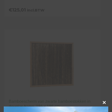
€
125,01
incl.BTW
Bamboescherm van zwarte bamboestokken in
Clo
douglas frame, 186 x 186 cm.
this