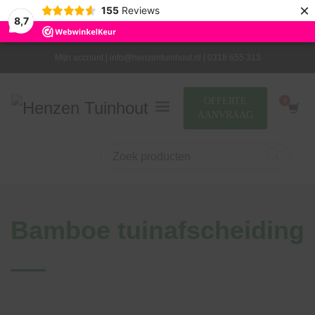
×
155
Reviews
8,7
Mijn account |
info@henzentuinhout.nl |
0318 655 313
OFFERTE
AANVRAAG
Bamboe tuinafscheiding