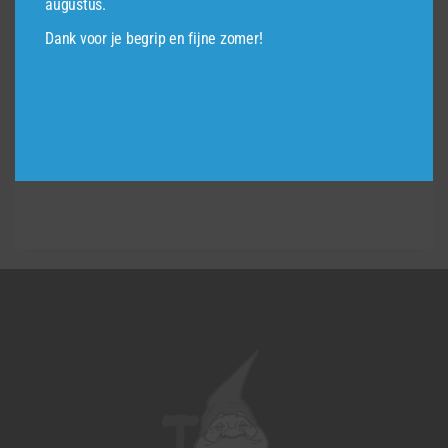
augustus.
Dank voor je begrip en fijne zomer!
Bamboerol H180cmxL180
€
75,95
incl.BTW