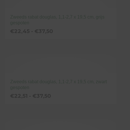
meerdere
productpagina
variaties.
Deze
Zweeds rabat douglas, 1,1-2,7 x 19,5 cm, grijs
gespoten
optie
Prijsklasse:
€
22,45
-
€
37,50
kan
€22,45
gekozen
tot
Dit
€37,50
worden
product
op
heeft
de
meerdere
productpagina
variaties.
Deze
Zweeds rabat douglas, 1,1-2,7 x 19,5 cm, zwart
gespoten
optie
Prijsklasse:
€
22,51
-
€
37,50
kan
€22,51
gekozen
tot
Dit
€37,50
worden
product
op
heeft
de