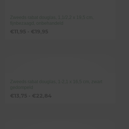
Zweeds rabat douglas, 1,1/2,2 x 19,5 cm,
fijnbezaagd, onbehandeld
Prijsklasse:
€
11,95
-
€
19,95
€11,95
tot
Dit
€19,95
product
heeft
meerdere
variaties.
Deze
Zweeds rabat douglas, 1-2,1 x 16,5 cm, zwart
gedompeld
optie
Prijsklasse:
€
13,75
-
€
22,84
kan
€13,75
gekozen
tot
Dit
€22,84
worden
product
op
heeft
de