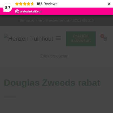
×
155
Reviews
8,7
Mijn account |
info@henzentuinhout.nl |
0318 655 313
OFFERTE
AANVRAAG
Douglas Zweeds rabat