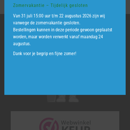
productpagina
Zomervakantie – Tijdelijk gesloten
variaties.
Deze
Van 31 juli 15:00 uur t/m 22 augustus 2026 zijn wij
vanwege de zomervakantie gesloten.
optie
Bestellingen kunnen in deze periode gewoon geplaatst
kan
worden, maar worden verwerkt vanaf maandag 24
gekozen
augustus.
worden
op
Dank voor je begrip en fijne zomer!
de
productpagina