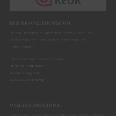
BEZOEK ONZE SHOWROOM
Henzen Tuinhout is te vinden in de Klomp (tussen Ede &
Veenendaal). Laat u inspireren en adviseren bij ons
tuinhoutcentrum.
Onze showroom vindt u op dit adres:
HENZEN TUINHOUT
Pakhuisweg 1-A1
6745 XA De Klomp
ONZE BEZORGSERVICE
Geen zin om uw producten af te halen? Maak gebruik van onze