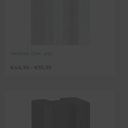
de
productpagina
Sleufpaal Zaan, grijs
Prijsklasse:
€
46,95
-
€
55,95
€46,95
tot
Dit
€55,95
product
heeft
meerdere
variaties.
Deze
optie