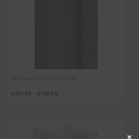
gekozen
worden
op
de
productpagina
Sleufpaal Reest, zwart gecoat
Prijsklasse:
€
80,95
-
€
118,96
€80,95
tot
Dit
€118,96
product
heeft
meerdere
variaties.