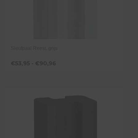
productpagina
Sleufpaal Reest, grijs
Prijsklasse:
€
53,95
-
€
90,96
€53,95
tot
Dit
€90,96
product
heeft
meerdere
variaties.
Deze
optie
kan