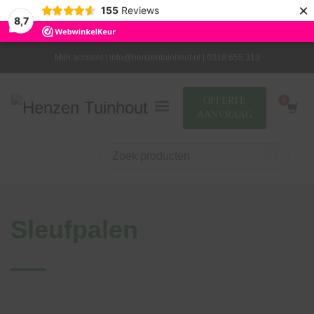
×
155
Reviews
8,7
Mijn account |
info@henzentuinhout.nl |
0318 655 313
OFFERTE
AANVRAAG
Sleufpalen