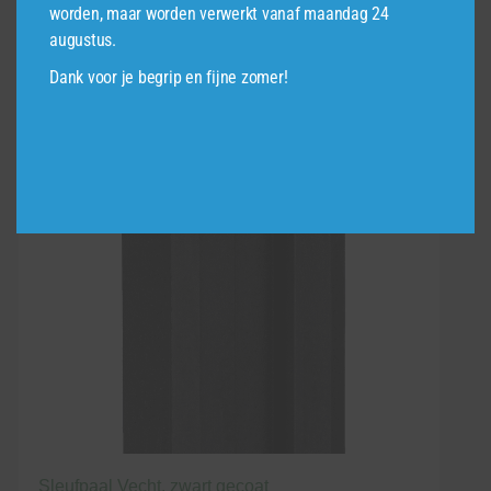
€55,95
worden, maar worden verwerkt vanaf maandag 24
product
augustus.
heeft
meerdere
Dank voor je begrip en fijne zomer!
variaties.
Deze
optie
kan
gekozen
worden
op
de
productpagina
Sleufpaal Vecht, zwart gecoat