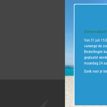
Zomervakanti
Van 31 juli 15:
vanwege de zom
Bestellingen k
Mozaïek Tu
geplaatst word
Bangkirai 
100,0 x 1
maandag 24 au
Dank voor je be