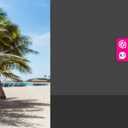
8,7
ntegel bankirai,
gyakarta
44,95
incl.BTW