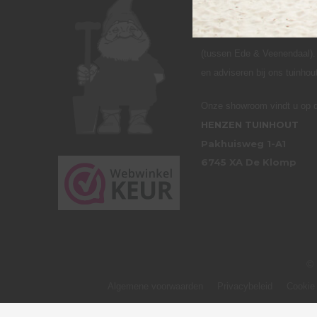
BEZOEK ONZE S
Henzen Tuinhout is te vinde
(tussen Ede & Veenendaal). 
en adviseren bij ons tuinho
Onze showroom vindt u op d
HENZEN TUINHOUT
Pakhuisweg 1-A1
6745 XA De Klomp
© 
Algemene voorwaarden
Privacybeleid
Cookie 