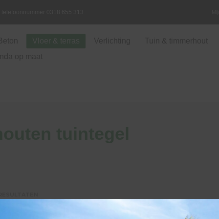
ia telefoonnummer 0318 655 313
Mi
Beton
Vloer & terras
Verlichting
Tuin & timmerhout
nda op maat
outen tuintegel
GESORTEERD
 RESULTATEN
OP