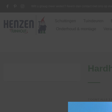
Wilt u graag meer weten? Neem dan contact met ons op v
Schuttingen
Tuindeuren
Onderhoud & montage
Vera
Hardh
TOONT ALLE 3