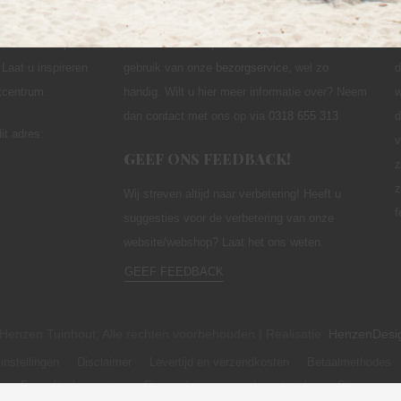
HOWROOM
ONZE BEZORGSERVICE
n in de Klomp
Geen zin om uw producten af te halen? Maak
Laat u inspireren
gebruik van onze
bezorgservice
,
wel zo
d
utcentrum.
handig. Wilt u hier meer informatie over? Neem
w
dan contact met ons op via
0318 655 313
d
it adres:
v
GEEF ONS FEEDBACK!
z
z
Wij streven altijd naar verbetering! Heeft u
f
suggesties voor de verbetering van onze
website/webshop? Laat het ons weten.
GEEF FEEDBACK
Henzen Tuinhout, Alle rechten voorbehouden | Realisatie:
HenzenDesi
instellingen
Disclaimer
Levertijd en verzendkosten
Betaalmethodes
Formulier herroeping
Eigenschappen van de materialen
Sitemap