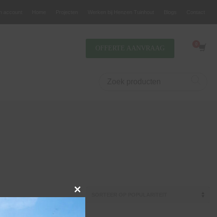
jn account
Home
Projecten
Werken bij Henzen Tuinhout
Blogs
Contact
OFFERTE AANVRAAG
Close
this
module