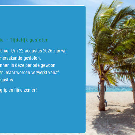
POPULARITEIT
e – Tijdelijk gesloten
00 uur t/m 22 augustus 2026 zijn wij
ervakantie gesloten.
unnen in deze periode gewoon
integel
Tuintegel bangkirai,
Tui
en, maar worden verwerkt vanaf
Pontianak 3,0 x
Siantar
Yo
00 cm
gustus.
€
3,30
€
incl.BTW
grip en fijne zomer!