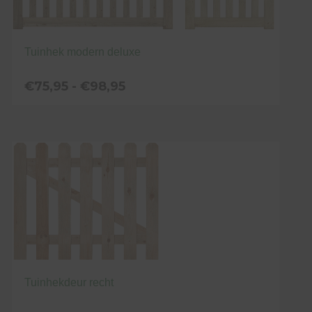
Tuinhek modern deluxe
Prijsklasse:
€
75,95
-
€
98,95
€75,95
tot
Dit
€98,95
product
heeft
meerdere
variaties.
Deze
optie
kan
gekozen
worden
Tuinhekdeur recht
op