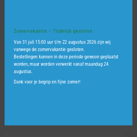
de
Prijsklasse:
€
41,95
-
€
54,95
€41,95
productpagina
tot
Dit
€54,95
product
heeft
Zomervakantie – Tijdelijk gesloten
meerdere
Van 31 juli 15:00 uur t/m 22 augustus 2026 zijn wij
variaties.
vanwege de zomervakantie gesloten.
Deze
Bestellingen kunnen in deze periode gewoon geplaatst
optie
worden, maar worden verwerkt vanaf maandag 24
kan
augustus.
gekozen
Dank voor je begrip en fijne zomer!
worden
Balustrade Balustrade lariks/douglas
op
de
€
159,95
incl.BTW
productpagina