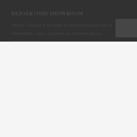
BEZOEK ONZE SHOWROOM
Henzen Tuinhout is te vinden in de Klomp (tussen Ede &
Veenendaal). Laat u inspireren en adviseren bij ons
tuinhoutcentrum.
Onze showroom vindt u op dit adres:
HENZEN TUINHOUT
Pakhuisweg 1-A1
6745 XA De Klomp
ONZE BEZORGSERVICE
Geen zin om uw producten af te halen? Maak gebruik van onze
bezorgservice
,
wel zo handig. Wilt u hier meer informatie over?