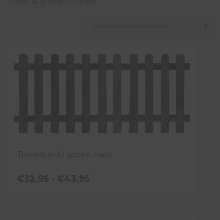
GESORTEERD
TOONT ALLE 15 RESULTATEN
OP
POPULARITEIT
Tuinhek recht grenen zwart
Prijsklasse:
€
32,95
-
€
43,95
€32,95
tot
Dit
€43,95
product