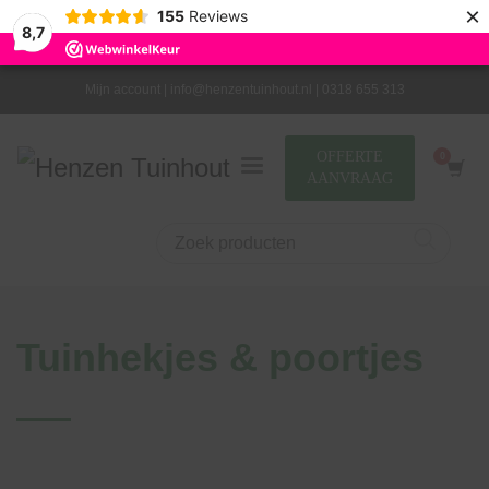
×
155
Reviews
8,7
Mijn account |
info@henzentuinhout.nl |
0318 655 313
OFFERTE
AANVRAAG
Tuinhekjes & poortjes