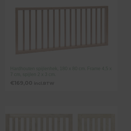
heeft
meerdere
variaties.
Deze
optie
kan
gekozen
worden
op
Hardhouten spijlenhek, 180 x 80 cm. Frame 4,5 x
de
7 cm, spijlen 2 x 3 cm.
productpagina
€
169,00
incl.BTW