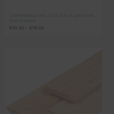
Channelsiding vuren, 1,8 x 14,5 cm, geschaafd,
zwart gespoten
Prijsklasse:
€
10,95
-
€
19,95
€10,95
tot
Dit
€19,95
product
heeft
meerdere
variaties.
Deze
optie
kan
gekozen
worden
op
de