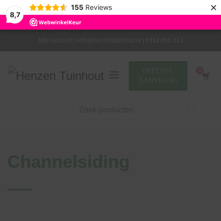
×
155
Reviews
8,7
Mijn account |
info@henzentuinhout.nl |
0318 655 313
OFFERTE
AANVRAAG
Channelsiding