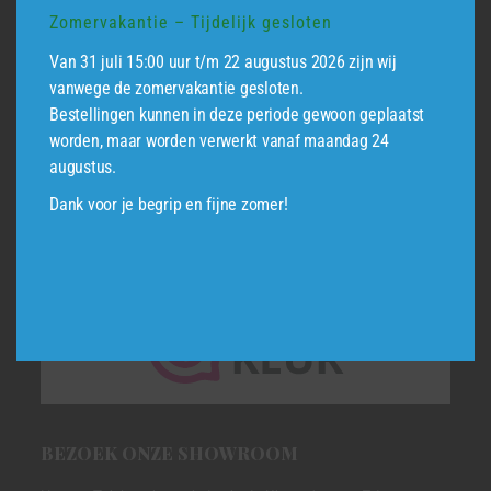
gekozen
Zomervakantie – Tijdelijk gesloten
worden
Van 31 juli 15:00 uur t/m 22 augustus 2026 zijn wij
op
vanwege de zomervakantie gesloten.
de
Bestellingen kunnen in deze periode gewoon geplaatst
productpagina
worden, maar worden verwerkt vanaf maandag 24
augustus.
Dank voor je begrip en fijne zomer!
BEZOEK ONZE SHOWROOM