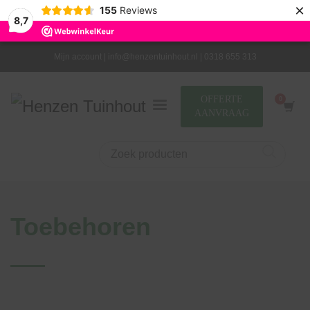
×
155
Reviews
8,7
Mijn account |
info@henzentuinhout.nl |
0318 655 313
OFFERTE
AANVRAAG
Toebehoren