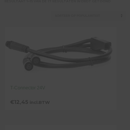
GESORTEE
RESULTAAT 1–15 VAN DE 17 RESULTATEN WORDT GETOOND
OP
POPULARI
T-Connector 24V
€
12,45
incl.BTW