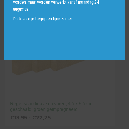
€40,95
worden, maar worden verwerkt vanaf maandag 24
product
augustus.
heeft
Dank voor je begrip en fijne zomer!
meerdere
variaties.
Deze
optie
kan
gekozen
worden
op
de
productpagina
Regel scandinavisch vuren, 4,5 x 9,5 cm,
geschaafd, groen geïmpregneerd
Prijsklasse:
€
13,95
-
€
22,25
€13,95
tot