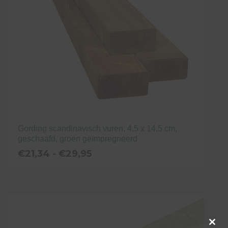
gekozen
worden
op
de
productpagina
Gording scandinavisch vuren, 4,5 x 14,5 cm,
geschaafd, groen geïmpregneerd
Prijsklasse:
€
21,34
-
€
29,95
€21,34
tot
Dit
€29,95
product
heeft
meerdere
variaties.