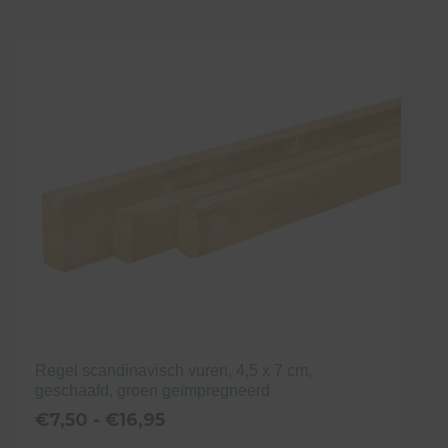
Dit
€22,25
product
heeft
meerdere
variaties.
Deze
optie
kan
gekozen
worden
op
de
productpagina
Regel scandinavisch vuren, 4,5 x 7 cm,
geschaafd, groen geïmpregneerd
Prijsklasse:
€
7,50
-
€
16,95
€7,50