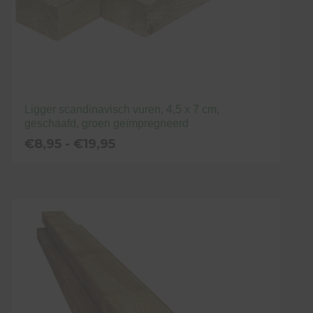
productpagina
Ligger scandinavisch vuren, 4,5 x 7 cm,
geschaafd, groen geïmpregneerd
Prijsklasse:
€
8,95
-
€
19,95
€8,95
tot
Dit
€19,95
product
heeft
meerdere
variaties.
Deze
optie
kan