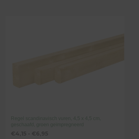
tot
Dit
€16,95
product
heeft
meerdere
variaties.
Deze
optie
kan
gekozen
worden
op
de
productpagina
Regel scandinavisch vuren, 4,5 x 4,5 cm,
geschaafd, groen geïmpregneerd
Prijsklasse:
€
4,15
-
€
6,95