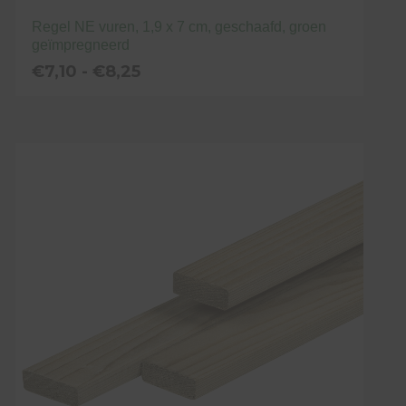
Regel NE vuren, 1,9 x 7 cm, geschaafd, groen
geïmpregneerd
Prijsklasse:
€
7,10
-
€
8,25
€7,10
tot
Dit
€8,25
product
heeft
meerdere
variaties.
Deze
optie
kan
gekozen
worden
op
de
productpagina