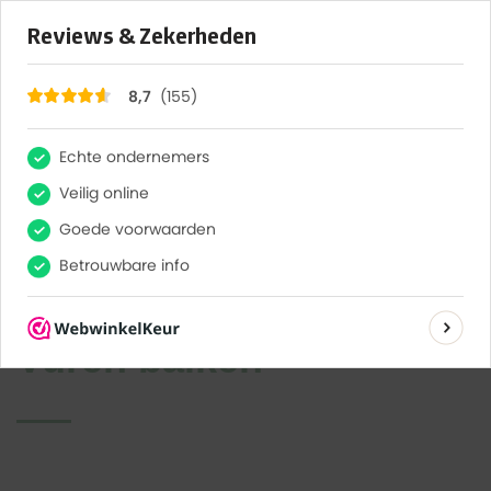
×
155
Reviews
8,7
Mijn account |
info@henzentuinhout.nl |
0318 655 313
OFFERTE
AANVRAAG
Vuren balken