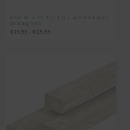
Regel NE vuren, 4,5 x 9,5 cm, geschaafd, groen
geïmpregneerd
Prijsklasse:
€
13,95
-
€
25,95
€13,95
tot
Dit
€25,95
product
heeft
meerdere
variaties.
Deze
optie
kan
gekozen
worden
op
de