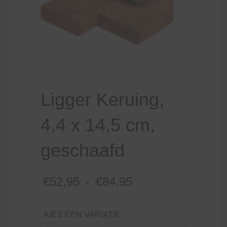
Ligger Keruing,
4,4 x 14,5 cm,
geschaafd
Prijsklasse:
€
52,95
-
€
84,95
€52,95
tot
KIES EEN VARIATIE
€84,95