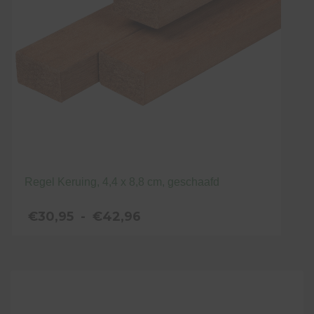
Regel Keruing, 4,4 x 8,8 cm, geschaafd
Prijsklasse:
€
30,95
-
€
42,96
€30,95
tot
Dit
€42,96
product
heeft
meerdere