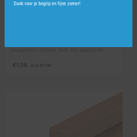
Dank voor je begrip en fijne zomer!
Zaagkosten: afkorten, balk. Per zaagsnede
€
1,36
incl.BTW