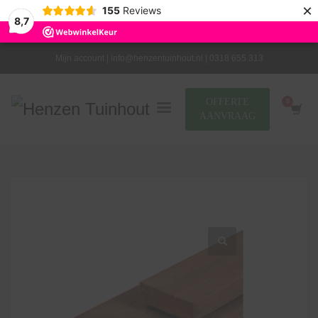
×
155
Reviews
8,7
Mijn account |
info@henzentuinhout.nl |
0318 655 313
OFFERTE
AANVRAAG