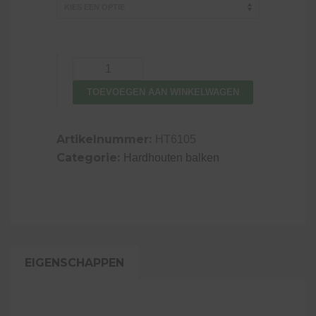
Ligger
Keruing,
TOEVOEGEN AAN WINKELWAGEN
4,4
x
14,5
Artikelnummer:
HT6105
cm,
Categorie:
Hardhouten balken
geschaafd
aantal
EIGENSCHAPPEN