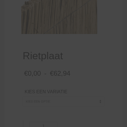
Rietplaat
Prijsklasse:
€
0,00
-
€
62,94
€0,00
tot
KIES EEN VARIATIE
€62,94
Rietplaat