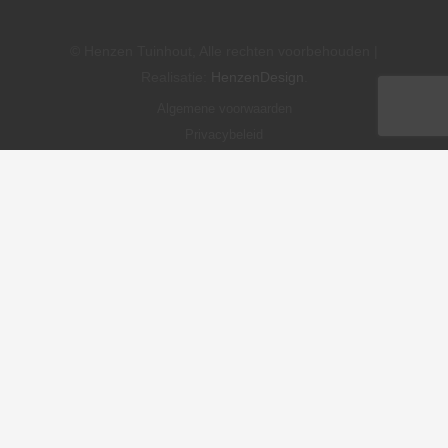
© Henzen Tuinhout, Alle rechten voorbehouden |
Realisatie:
HenzenDesign
.
Algemene voorwaarden
Privacybeleid
Cookie instellingen
Disclaimer
Levertijd en verzendkosten
Betaalmethodes
Garantie en klachten
Retourneren en annuleren
Formulier herroeping
Eigenschappen van de materialen
Sitemap