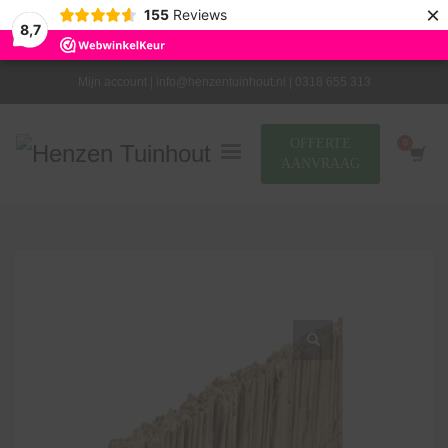
×
155
Reviews
8,7
Mijn account |
info@henzentuinhout.nl |
0318 655 313
OFFERTE
AANVRAAG