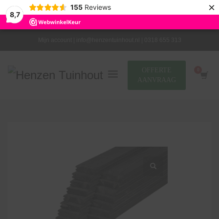
×
155
Reviews
8,7
Mijn account |
info@henzentuinhout.nl |
0318 655 313
OFFERTE
AANVRAAG