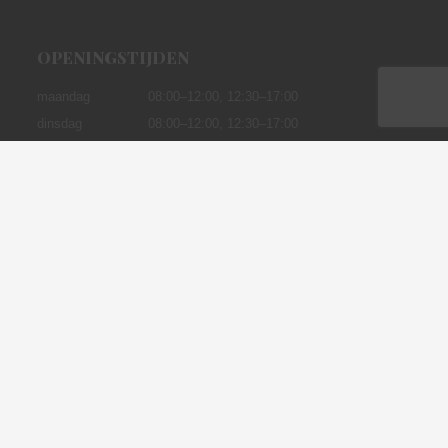
OPENINGSTIJDEN
maandag
08:00–12:00,
12:30–17:00
dinsdag
08:00–12:00, 12:30–17:00
woensdag
08:00–12:00, 12:30–17:00
donderdag
08:00–12:00, 12:30–17:00
vrijdag
08:00–12:00, 12:30–17:00
zaterdag
09:00--12:00
zondag &
Gesloten
feestdagen
© Henzen Tuinhout, Alle rechten voorbehouden |
Realisatie:
HenzenDesign
.
Algemene voorwaarden
Privacybeleid