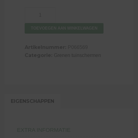
Stapelset
blokhutprofiel
zwart
TOEVOEGEN AAN WINKELWAGEN
geïmpregneerd
grenen
Artikelnummer:
P066569
-
Categorie:
Grenen tuinschermen
180
cm
aantal
EIGENSCHAPPEN
EXTRA INFORMATIE