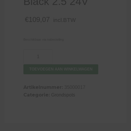
Black 2.5 24V
€
109,07
incl.BTW
Beschikbaar via nabestelling
Sus
Small
Terra
TOEVOEGEN AAN WINKELWAGEN
Focus
Round
Artikelnummer:
35000017
Black
Categorie:
Grondspots
2.5
24V
aantal