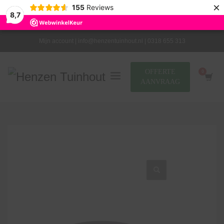
×
155
Reviews
8,7
Mijn account |
info@henzentuinhout.nl |
0318 655 313
OFFERTE
AANVRAAG