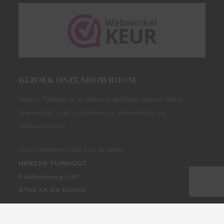
BEZOEK ONZE SHOWROOM
Henzen Tuinhout is te vinden in de Klomp (tussen Ede &
Veenendaal). Laat u inspireren en adviseren bij ons
tuinhoutcentrum.
Onze showroom vindt u op dit adres:
HENZEN TUINHOUT
Pakhuisweg 1-A1
6745 XA De Klomp