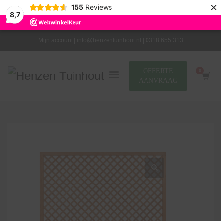
×
155
Reviews
8,7
Mijn account |
info@henzentuinhout.nl |
0318 655 313
OFFERTE
AANVRAAG