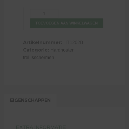
Trellis
diagonaal
TOEVOEGEN AAN WINKELWAGEN
met
lijst
hardhout
Artikelnummer:
HT1202B
aantal
Categorie:
Hardhouten
trellisschermen
EIGENSCHAPPEN
EXTRA INFORMATIE