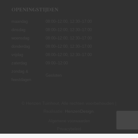
OPENINGSTIJDEN
maandag
08:00–12:00,
12:30–17:00
dinsdag
08:00–12:00, 12:30–17:00
woensdag
08:00–12:00, 12:30–17:00
donderdag
08:00–12:00, 12:30–17:00
vrijdag
08:00–12:00, 12:30–17:00
zaterdag
09:00--12:00
zondag &
Gesloten
feestdagen
© Henzen Tuinhout, Alle rechten voorbehouden |
Realisatie:
HenzenDesign
.
Algemene voorwaarden
Privacybeleid
Cookie instellingen