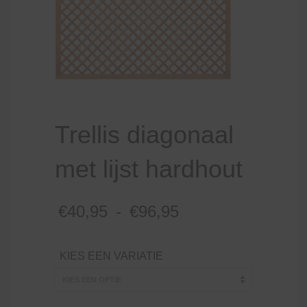
Trellis diagonaal
met lijst hardhout
Prijsklasse:
€
40,95
-
€
96,95
€40,95
tot
KIES EEN VARIATIE
€96,95