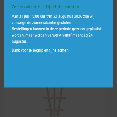
€25,95
Zomervakantie – Tijdelijk gesloten
tot
Dit
€96,95
Van 31 juli 15:00 uur t/m 22 augustus 2026 zijn wij
product
vanwege de zomervakantie gesloten.
heeft
Bestellingen kunnen in deze periode gewoon geplaatst
meerdere
worden, maar worden verwerkt vanaf maandag 24
variaties.
augustus.
Deze
Dank voor je begrip en fijne zomer!
optie
kan
gekozen
worden
op
de
productpagina