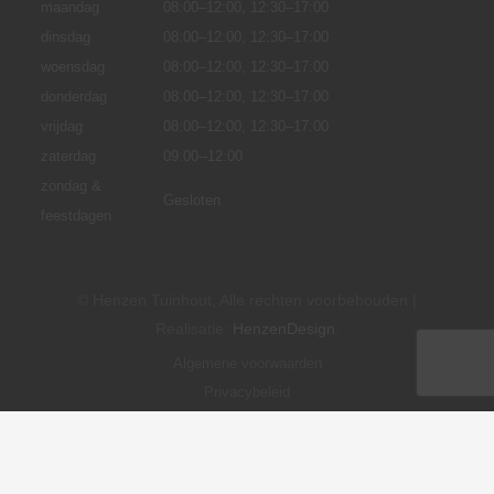
maandag
08:00–12:00,
12:30–17:00
dinsdag
08:00–12:00, 12:30–17:00
woensdag
08:00–12:00, 12:30–17:00
donderdag
08:00–12:00, 12:30–17:00
vrijdag
08:00–12:00, 12:30–17:00
zaterdag
09:00--12:00
zondag &
Gesloten
feestdagen
© Henzen Tuinhout, Alle rechten voorbehouden |
Realisatie:
HenzenDesign
.
Algemene voorwaarden
Privacybeleid
Cookie instellingen
Disclaimer
Levertijd en verzendkosten