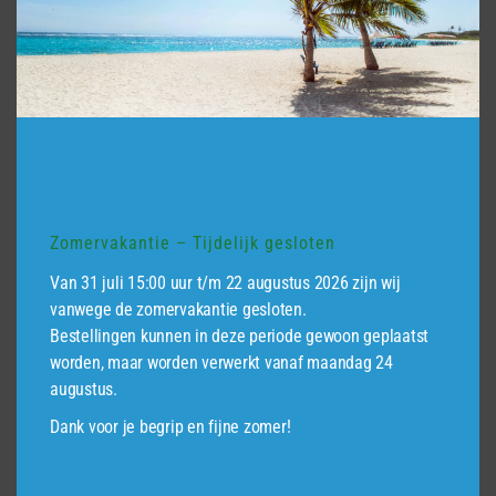
Plank Keruing, 1,5 x 14,5 cm, geschaafd
€
0,00
Dit
product
heeft
meerdere
variaties.
Zomervakantie – Tijdelijk gesloten
Deze
Van 31 juli 15:00 uur t/m 22 augustus 2026 zijn wij
optie
vanwege de zomervakantie gesloten.
kan
Bestellingen kunnen in deze periode gewoon geplaatst
gekozen
worden, maar worden verwerkt vanaf maandag 24
Plank Angelim, 2 x 20 cm, fijnbezaagd
worden
augustus.
op
Prijsklasse:
€
27,75
-
€
61,50
Dank voor je begrip en fijne zomer!
de
€27,75
productpagina
tot
Dit
€61,50
product