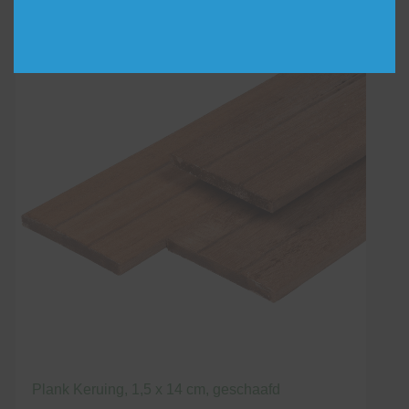
heeft
meerdere
variaties.
Deze
optie
kan
gekozen
worden
op
de
productpagina
Plank Keruing, 1,5 x 14 cm, geschaafd