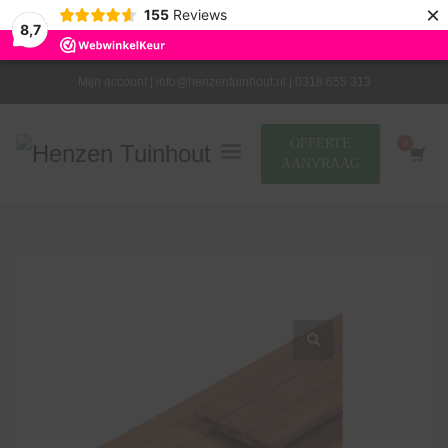
×
155
Reviews
8,7
Mijn account |
info@henzentuinhout.nl |
0318 655 313
OFFERTE
AANVRAAG