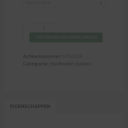
Plank
Keruing,
TOEVOEGEN AAN WINKELWAGEN
1,4
x
14
Artikelnummer:
HT6102A
cm,
Categorie:
Hardhouten planken
geschaafd
aantal
EIGENSCHAPPEN