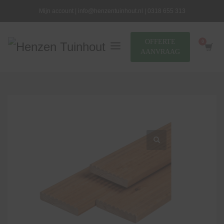
Mijn account |
info@henzentuinhout.nl |
0318 655 313
OFFERTE
AANVRAAG