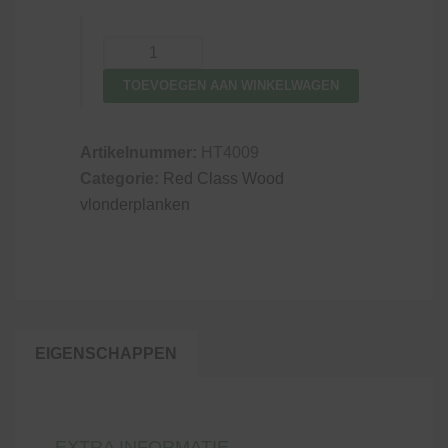
Vlonderplank
Red
TOEVOEGEN AAN WINKELWAGEN
Class
2.8
x
Artikelnummer:
HT4009
14.5
Categorie:
Red Class Wood
cm
vlonderplanken
aantal
EIGENSCHAPPEN
EXTRA INFORMATIE