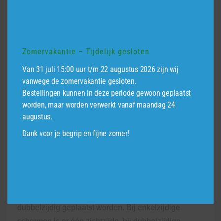
de schermen geeft een prachtige warme
uitstraling aan uw tuin. Onbehandeld
douglashout gaat ongeveer 10 tot 15 jaar
mee.
Zomervakantie – Tijdelijk gesloten
Bekijk hier het Rhombus scherm Klagenfurt
Van 31 juli 15:00 uur t/m 22 augustus 2026 zijn wij
in onze webshop.
vanwege de zomervakantie gesloten.
Bestellingen kunnen in deze periode gewoon geplaatst
worden, maar worden verwerkt vanaf maandag 24
Privacy
augustus.
Dank voor je begrip en fijne zomer!
Doordat de rhombusplanken bij een schuttingscherm
dicht bij elkaar worden geplaatst, heeft een rhombus
schutting nauwelijks doorkijk. Zo kunt u in alle rust
genieten van uw unieke schutting.
Rhombusschermen kunnen zowel enkelzijdig als
dubbelzijdig geplaatst worden. Bij enkelzijdige