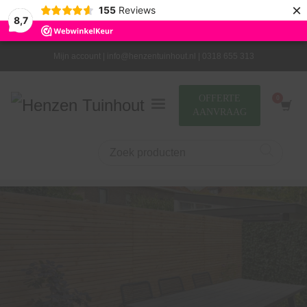
×
155
Reviews
8,7
Mijn account |
info@henzentuinhout.nl |
0318 655 313
OFFERTE
AANVRAAG